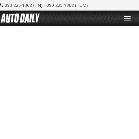
090 225 1368 (HN) - 090 225 1368 (HCM)
T
o
g
g
l
e
n
a
v
i
g
a
t
i
o
n