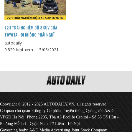
72H TRẢI NGHIỆM BỘ 3 SUV CỦA
TOYOTA - ĐI KHÔNG PHẢI NGHĨ
autodaily
9.829 lượt xem - 15/03/2021
Copyright © 2012 - 2026 AUTODAILY.VN, all rights reserved.
Cơ quan chủ quản: Công ty Cổ phần Truyền thông Quảng cáo A&D.
VPGD Hà Nội: Phòng 2205, Tòa A3 Ecolife Capitol - Số 58 Tố Hữu -
Phường Mễ Trì - Quận Nam Từ Liêm - Hà Nội
Governing body: A&D Media Advertising Joint Stock Company