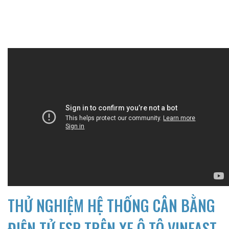
THỬ NGHIỆM HỆ THỐNG CÂN BẰNG
ĐIỆN TỬ ESP TRÊN XE Ô TÔ VINFAST -