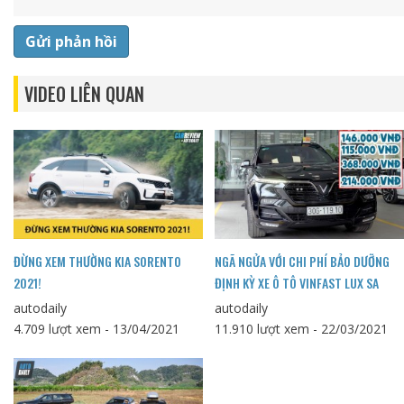
Gửi phản hồi
VIDEO LIÊN QUAN
ĐỪNG XEM THƯỜNG KIA SORENTO
NGÃ NGỬA VỚI CHI PHÍ BẢO DƯỠNG
2021!
ĐỊNH KỲ XE Ô TÔ VINFAST LUX SA
autodaily
autodaily
4.709 lượt xem - 13/04/2021
11.910 lượt xem - 22/03/2021